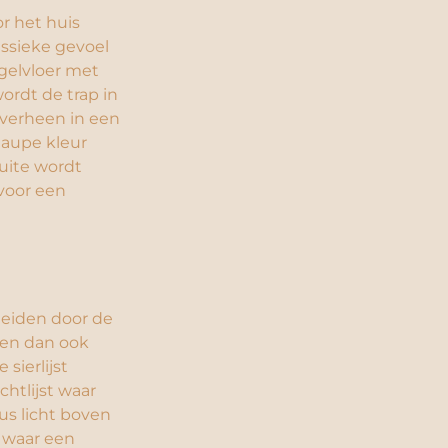
r het huis
assieke gevoel
gelvloer met
wordt de trap in
overheen in een
taupe kleur
suite wordt
voor een
eiden door de
jven dan ook
sierlijst
htlijst waar
uus licht boven
 waar een