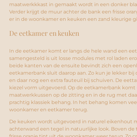
maatwerkkkast in gemaakt wordt in een donker bla
Verder krijgt de muur achter de bank een frisse oran
er in de woonkamer en keuken een zand kleurige gi
De eetkamer en keuken
In de eetkamer komt er langs de hele wand een e
samengesteld is uit losse modules met rol laden er
beide kanten van de ensuite bevindt zich een open
eetkamerbank sluit daarop aan. Zo kun je lekker bij 
en daar nog een extra fauteuil bij schuiven. De eetta
kiezel vorm uitgevoerd. Op de eetkamerbank komt
maatwerkkussen op de zitting en in de rug met da
prachtig klassiek behang. In het behang komen veel
woonkamer en eetkamer terug.
De keuken wordt uitgevoerd in naturel eikenhout 
achterwand een tegel in natuurlijke look. Boven de
frisse oranje tint uit de woonkamer weer terug. Zo c