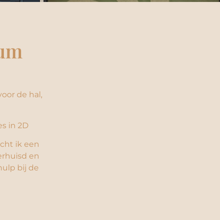
sum
voor de hal,
es in 2D
cht ik een
erhuisd en
ulp bij de