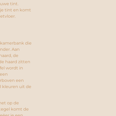
uwe tint.
je tint en komt
etvloer.
etkamerbank die
onder. Aan
haard, de
de haard zitten
fel wordt in
 een
arboven een
 kleuren uit de
met op de
 tegel komt de
reëer je een