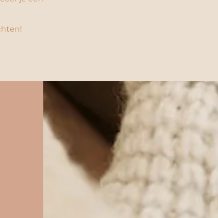
chten!