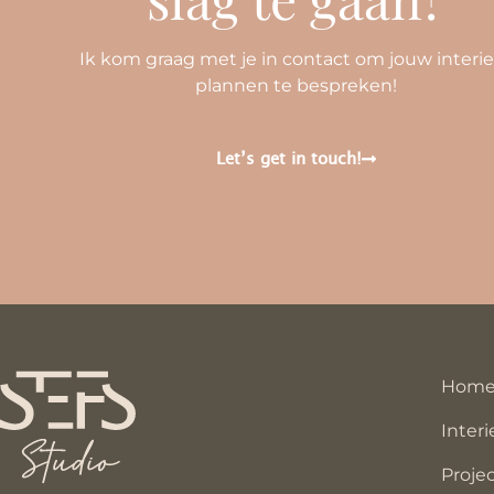
Ik kom graag met je in contact om jouw interi
plannen te bespreken!
Let’s get in touch!
Hom
Interi
Proje