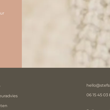
eur
hello@stefs
e
06 15 45 03 
euradvies
cten